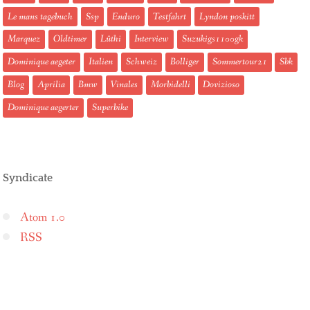
Le mans tagebuch
Ssp
Enduro
Testfahrt
Lyndon poskitt
Marquez
Oldtimer
Lüthi
Interview
Suzukigs1100gk
Dominique aegeter
Italien
Schweiz
Bolliger
Sommertour21
Sbk
Blog
Aprilia
Bmw
Vinales
Morbidelli
Dovizioso
Dominique aegerter
Superbike
Syndicate
Atom 1.0
RSS