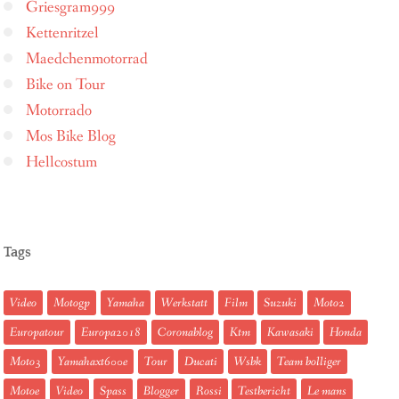
Griesgram999
Kettenritzel
Maedchenmotorrad
Bike on Tour
Motorrado
Mos Bike Blog
Hellcostum
Tags
Video
Motogp
Yamaha
Werkstatt
Film
Suzuki
Moto2
Europatour
Europa2018
Coronablog
Ktm
Kawasaki
Honda
Moto3
Yamahaxt600e
Tour
Ducati
Wsbk
Team bolliger
Motoe
Video
Spass
Blogger
Rossi
Testbericht
Le mans