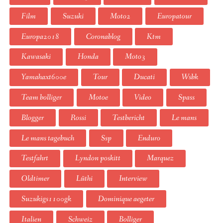
Film
Suzuki
Moto2
Europatour
Europa2018
Coronablog
Ktm
Kawasaki
Honda
Moto3
Yamahaxt600e
Tour
Ducati
Wsbk
Team bolliger
Motoe
Video
Spass
Blogger
Rossi
Testbericht
Le mans
Le mans tagebuch
Ssp
Enduro
Testfahrt
Lyndon poskitt
Marquez
Oldtimer
Lüthi
Interview
Suzukigs1100gk
Dominique aegeter
Italien
Schweiz
Bolliger