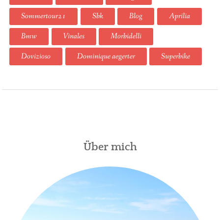
Sommertour21
Sbk
Blog
Aprilia
Bmw
Vinales
Morbidelli
Dovizioso
Dominique aegerter
Superbike
Über mich