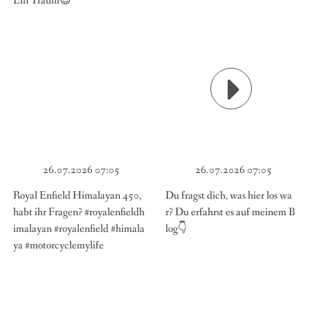
Ein Traum😍
26.07.2026 07:05
26.07.2026 07:05
Royal Enfield Himalayan 450,
Du fragst dich, was hier los wa
habt ihr Fragen? #royalenfieldh
r? Du erfahrst es auf meinem B
imalayan #royalenfield #himala
log👇
ya #motorcyclemylife